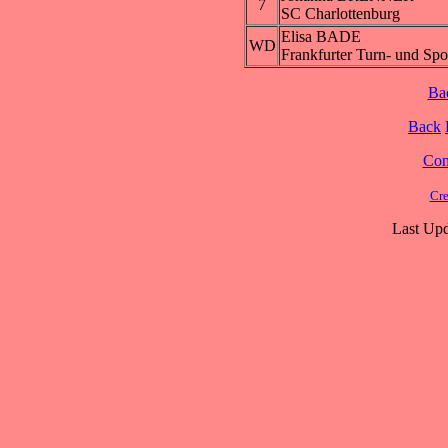
7
SC Charlottenburg
Elisa BADE
WD
Frankfurter Turn- und Spo
Ba
Back
Cont
Cre
Last Upd