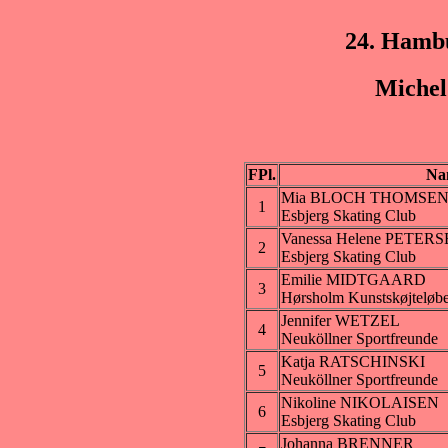
24. Hamb
Michel
FPl.
Na
Mia BLOCH THOMSE
1
Esbjerg Skating Club
Vanessa Helene PETER
2
Esbjerg Skating Club
Emilie MIDTGAARD
3
Hørsholm Kunstskøjteløbe
Jennifer WETZEL
4
Neuköllner Sportfreunde
Katja RATSCHINSKI
5
Neuköllner Sportfreunde
Nikoline NIKOLAISEN
6
Esbjerg Skating Club
Johanna BRENNER