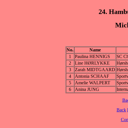
24. Hamb
Mic
No.
Name
1
Paulina HENNIGS
SC Ch
2
Line HØRLYKKE
Hørsh
3
Zarah MIDTGAARD
Hørsh
4
Antonia SCHAAF
Sportv
5
Amelie WALPERT
Sportv
6
Anina JUNG
Intern
Ba
Back
Cont