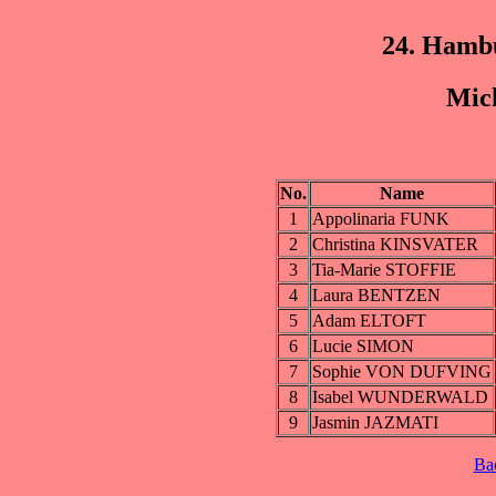
24. Hamb
Mic
No.
Name
1
Appolinaria FUNK
2
Christina KINSVATER
3
Tia-Marie STOFFIE
4
Laura BENTZEN
5
Adam ELTOFT
6
Lucie SIMON
7
Sophie VON DUFVING
8
Isabel WUNDERWALD
9
Jasmin JAZMATI
Ba