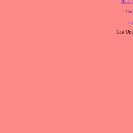
Back
Cont
Cre
Last Upd