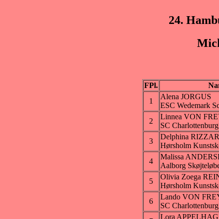
24. Hamb
Mic
FPl.
Na
Alena JORGUS
1
ESC Wedemark Sc
Linnea VON F
2
SC Charlottenburg
Delphina RIZZA
3
Hørsholm Kunstskø
Malissa ANDER
4
Aalborg Skøjteløb
Olivia Zoega R
5
Hørsholm Kunstskø
Lando VON FR
6
SC Charlottenburg
Lora APPELHA