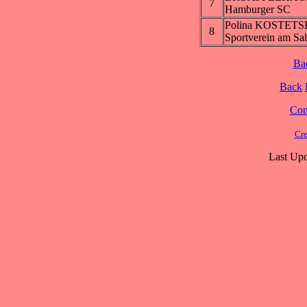
7
Hamburger SC
Polina KOSTETS
8
Sportverein am Sal
Ba
Back
Cont
Cre
Last Upd