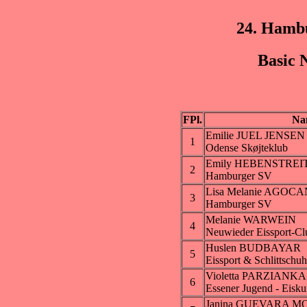
24. Hamb
Basic 
FPl.
Na
Emilie JUEL JENSEN
1
Odense Skøjteklub
Emily HEBENSTREI
2
Hamburger SV
Lisa Melanie AGOCA
3
Hamburger SV
Melanie WARWEIN
4
Neuwieder Eissport-Cl
Huslen BUDBAYAR
5
Eissport & Schlittschu
Violetta PARZIANKA
6
Essener Jugend - Eiskun
Janina GUEVARA 