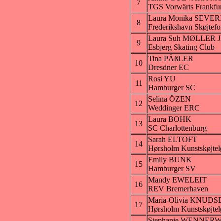
7
TGS Vorwärts Frankfur
Laura Monika SEVE
8
Frederikshavn Skøjtefo
Laura Suh MØLLER 
9
Esbjerg Skating Club
Tina PÄßLER
10
Dresdner EC
Rosi YU
11
Hamburger SC
Selina ÖZEN
12
Weddinger ERC
Laura BOHK
13
SC Charlottenburg
Sarah ELTOFT
14
Hørsholm Kunstskøjtel
Emily BUNK
15
Hamburger SV
Mandy EWELEIT
16
REV Bremerhaven
Maria-Olivia KNUDS
17
Hørsholm Kunstskøjtel
Stephanie WENNER