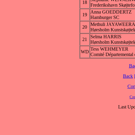
18
Frederikshavn Skøjtefo
Anna GOEDDERTZ
19
Hamburger SC
Methuli JAYAWEER
20
Hørsholm Kunstskøjtel
Selma HARRIS
21
Hørsholm Kunstskøjtel
Tess WEHMEYER
WD
Comité Départemental 
Ba
Back
Cont
Cre
Last Upd