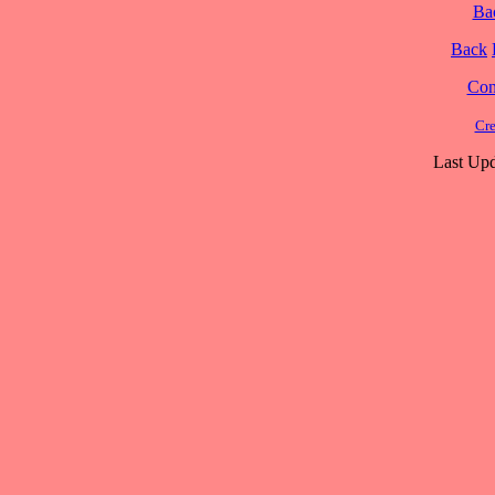
Ba
Back
Cont
Cre
Last Upd