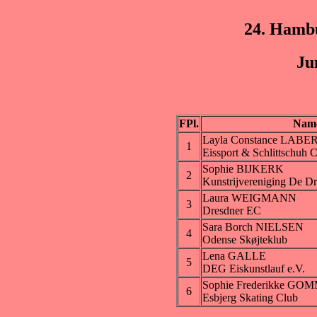
24. Hamb
Ju
FPl.
Nam
Layla Constance LAB
1
Eissport & Schlittschuh C
Sophie BIJKERK
2
Kunstrijvereniging De Dr
Laura WEIGMANN
3
Dresdner EC
Sara Borch NIELSEN
4
Odense Skøjteklub
Lena GALLE
5
DEG Eiskunstlauf e.V.
Sophie Frederikke G
6
Esbjerg Skating Club