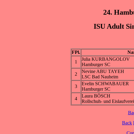
24. Hamb
ISU Adult Si
FPl.
Na
Julia KURBANGOLOV
1
Hamburger SC
Nevine ABU TAYEH
2
LSC Bad Nauheim
Evelin SCHWABAUER
3
Hamburger SC
Laura BÖSCH
4
Rollschuh- und Eislaufvere
Ba
Back
Cont