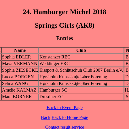
24. Hamburger Michel 2018
Springs Girls (AK8)
Entries
.
Name
Club
N
Sophia EDLER
Konstanzer REC
B
Maya VERMANN
Weddinger ERC
B
Sophia ZIESECKE
Eissport & Schlittschuh Club 2007 Berlin e.V.
B
Lucca BORGEN
Hørsholm Kunstskøjteløber Forening
D
Selma WANG
Hørsholm Kunstskøjteløber Forening
D
Amelie KALMAZ
Hamburger SC
H
Mara BÖRNER
Dresdner EC
S
Back to Event Page
Back
Back to Home Page
Contact result service