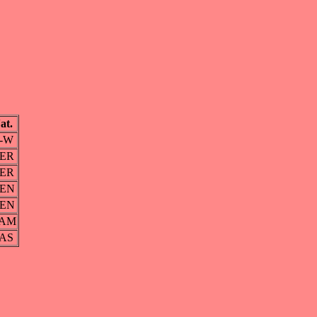
at.
-W
ER
ER
EN
EN
AM
AS