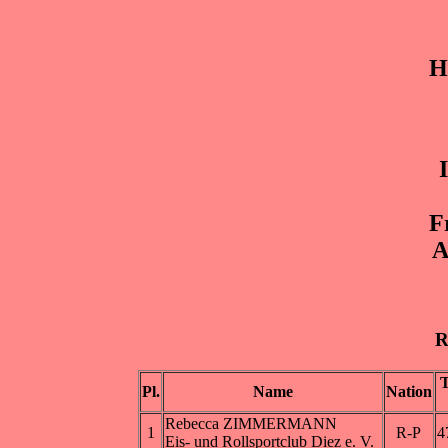
H
F
A
R
Pl.
Name
Nation
Rebecca ZIMMERMANN
1
R-P
4
Eis- und Rollsportclub Diez e. V.