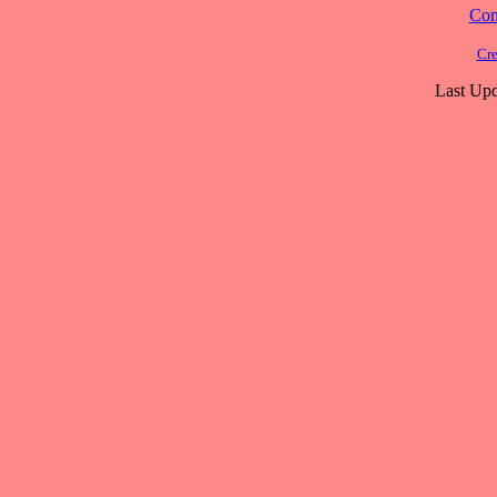
Cont
Cre
Last Upd