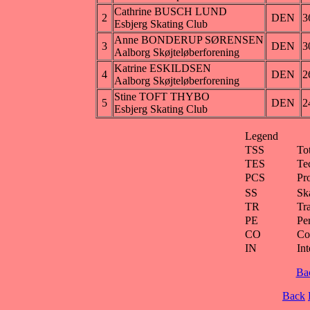
Cathrine BUSCH LUND
2
DEN
3
Esbjerg Skating Club
Anne BONDERUP SØRENSEN
3
DEN
3
Aalborg Skøjteløberforening
Katrine ESKILDSEN
4
DEN
2
Aalborg Skøjteløberforening
Stine TOFT THYBO
5
DEN
2
Esbjerg Skating Club
Legend
TSS
To
TES
Te
PCS
Pr
SS
Ska
TR
Tra
PE
Pe
CO
Co
IN
Int
Ba
Back