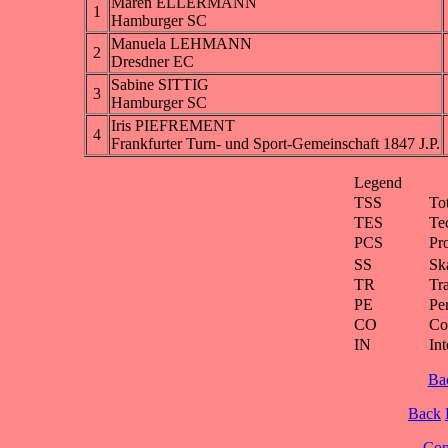
Maren ELLERMANN
1
Hamburger SC
Manuela LEHMANN
2
Dresdner EC
Sabine SITTIG
3
Hamburger SC
Iris PIEFREMENT
4
Frankfurter Turn- und Sport-Gemeinschaft 1847 J.P.
Legend
TSS
To
TES
Te
PCS
Pr
SS
Ska
TR
Tra
PE
Pe
CO
Co
IN
Int
Ba
Back
Cont