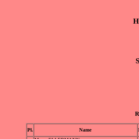
H
S
R
Pl.
Name