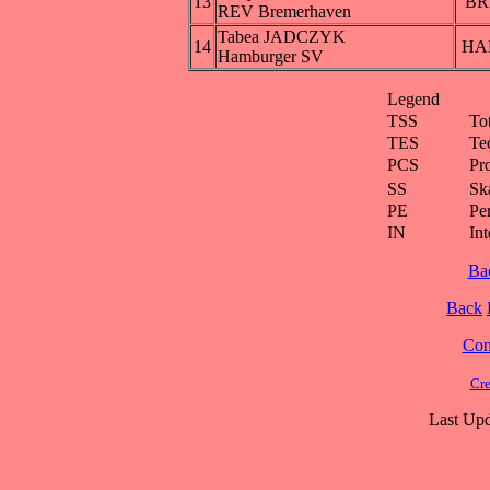
13
BR
REV Bremerhaven
Tabea JADCZYK
14
HA
Hamburger SV
Legend
TSS
To
TES
Te
PCS
Pr
SS
Ska
PE
Pe
IN
Int
Ba
Back
Cont
Cre
Last Upd