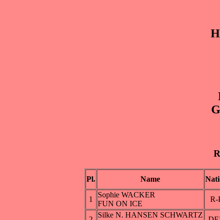
H
G
R
Pl.
Name
Nat
Sophie WACKER
1
R-
FUN ON ICE
Silke N. HANSEN SCHWARTZ
2
DE