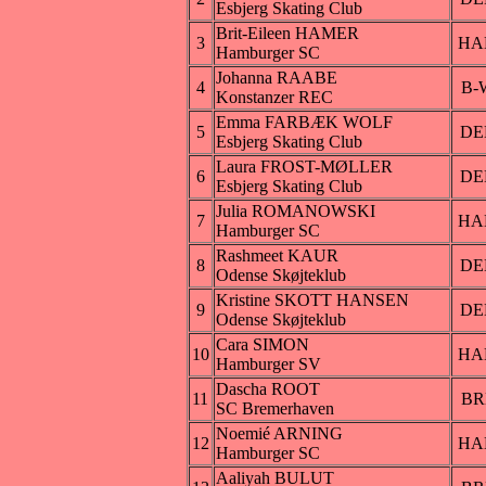
Esbjerg Skating Club
Brit-Eileen HAMER
3
HA
Hamburger SC
Johanna RAABE
4
B-
Konstanzer REC
Emma FARBÆK WOLF
5
DE
Esbjerg Skating Club
Laura FROST-MØLLER
6
DE
Esbjerg Skating Club
Julia ROMANOWSKI
7
HA
Hamburger SC
Rashmeet KAUR
8
DE
Odense Skøjteklub
Kristine SKOTT HANSEN
9
DE
Odense Skøjteklub
Cara SIMON
10
HA
Hamburger SV
Dascha ROOT
11
BR
SC Bremerhaven
Noemié ARNING
12
HA
Hamburger SC
Aaliyah BULUT