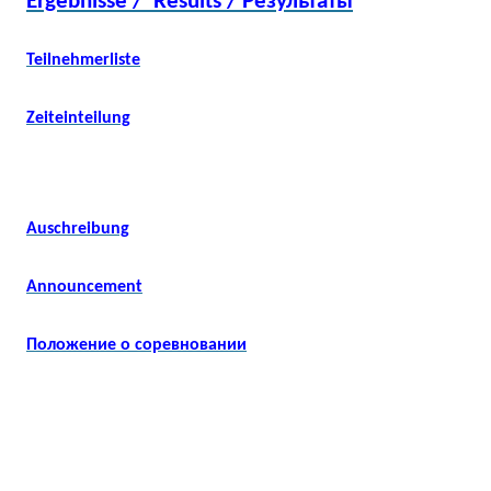
Ergebnisse /
Results / Результаты
Teilnehmerliste
Zeiteinteilung
Auschreibung
Announcement
Положение о соревновании