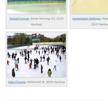
Eisland Farmsen,
Berner Heerweg 152, 22159
Kunsteisbahn Stellingen
, Hag
Hamburg
22527 Hambu
Indoo Eisarena
, Holstenwall 30, 20355 Hamburg